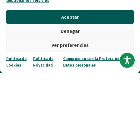
Gestionar los servicios
autismo@fespau.es
Aceptar
Tlf.: 91 290 58 06
Denegar
Atención al Público
Ver preferencias
Lunes a miércoles
Política de
Política de
Compromiso con la Protección de
09:00 a 16:00
Cookies
Privacidad
Datos personales
Jueves (online)
09:00 a 16:00
Viernes (online)
09:00 a 14:00
Quiénes somos
Entidades