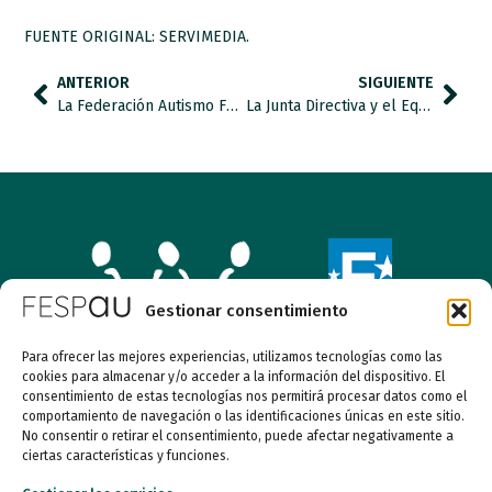
FUENTE ORIGINAL: SERVIMEDIA.
ANTERIOR
SIGUIENTE
La Federación Autismo FESPAU apoya al CERMI en su petición a que los grupos parlamentarios del Senado defiendan al sector social de la discapacidad en los presupuestos del 2023.
La Junta Directiva y el Equipo Técnico de FESPAU os desea Felices Fiestas
Gestionar consentimiento
Para ofrecer las mejores experiencias, utilizamos tecnologías como las
cookies para almacenar y/o acceder a la información del dispositivo. El
Entidad de utilidad pública
consentimiento de estas tecnologías nos permitirá procesar datos como el
comportamiento de navegación o las identificaciones únicas en este sitio.
No consentir o retirar el consentimiento, puede afectar negativamente a
ciertas características y funciones.
Calle Garibay, 7. 3ª Planta Derecha 28007 Madrid