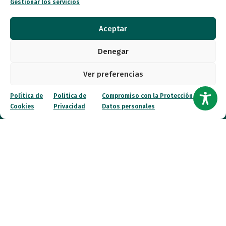
Gestionar los servicios
Autismo
Aceptar
Recursos
Denegar
Transparencia
Ver preferencias
Qué hacemos
Política de
Política de
Compromiso con la Protección de
Cookies
Privacidad
Datos personales
Noticias
Canal ético
Contacto
¡Colabora!