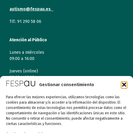
autismo@fespau.es
Tlf.: 91 290 58 06
Atención al Público
Lunes a miércoles
09:00 a 16:00
Jueves (online)
09:00 a 16:00
Gestionar consentimiento
Viernes (online)
09:00 a 14:00
Para ofrecer las mejores experiencias, utilizamos tecnologías como las
cookies para almacenar y/o acceder a la información del dispositivo. El
consentimiento de estas tecnologías nos permitirá procesar datos como el
comportamiento de navegación o las identificaciones únicas en este sitio.
Quiénes somos
No consentir o retirar el consentimiento, puede afectar negativamente a
ciertas características y funciones.
Entidades