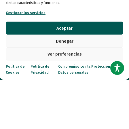
ciertas características y funciones.
Gestionar los servicios
Aceptar
Entidad de utilidad pública
Denegar
Ver preferencias
Calle Garibay, 7. 3ª Planta Derecha 28007 Madrid
Política de
Política de
Compromiso con la Protección de
Cookies
Privacidad
Datos personales
autismo@fespau.es
Tlf.: 91 290 58 06
Atención al Público
Lunes a miércoles
09:00 a 16:00