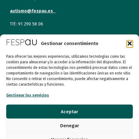
autismo@fespau.es
Tlf.: 91 290 58 06
Gestionar consentimiento
Atención al Público
Lunes a miércoles
Para ofrecer las mejores experiencias, utilizamos tecnologías como las
cookies para almacenar y/o acceder a la información del dispositivo. El
09:00 a 16:00
consentimiento de estas tecnologías nos permitirá procesar datos como el
comportamiento de navegación o las identificaciones únicas en este sitio.
Jueves (online)
No consentir o retirar el consentimiento, puede afectar negativamente a
09:00 a 16:00
ciertas características y funciones.
Viernes (online)
Gestionar los servicios
09:00 a 14:00
Aceptar
Quiénes somos
Denegar