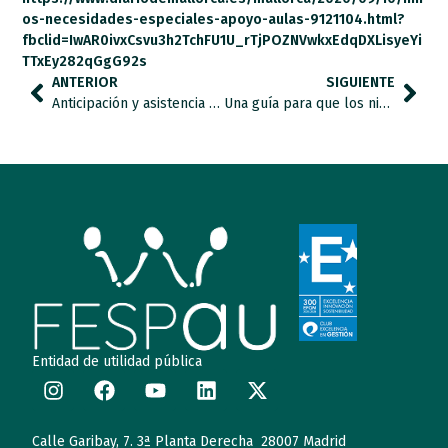
os-necesidades-especiales-apoyo-aulas-9121104.html?
fbclid=IwAR0ivxCsvu3h2TchFU1U_rTjPOZNVwkxEdqDXLisyeYi
TTxEy282qGgG92s
ANTERIOR
SIGUIENTE
Anticipación y asistencia presencial para la vuelta al cole del alumnado con autismo
Una guía para que los niños con discapacidad intelectual vuelvan al cole con “seguridad y equidad”
Entidad de utilidad pública
Calle Garibay, 7. 3ª Planta Derecha 28007 Madrid