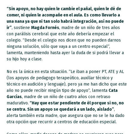
“Sin apoyo, no hay quien le cambie el pañal, quien le dé de
comer, ni quien le acompañe en el aula. Es como llevarlo a
una nana ya que ni tan solo habrá integración, así no puede
ir”
, sostiene
Magda Fornés
, madre de un niño de tres años
con parálisis cerebral que este año debería empezar el
colegio. “Desde el colegio nos dicen que no pueden darnos
ninguna solución, sólo que vaya a un centro especial”,
lamenta, manteniendo hasta ayer la duda de si podrá llevar a
su hijo hoy a clase.
No es la única en esta situación. “Le iban a poner PT, ATE y AL
(los apoyos de pedagogo terapeútico, auxiliar técnico y
técnico en audición y lenguaje), pero ya me han dicho que este
año no puede recibir ningún tipo de apoyo”, lamenta
Cata
Garcías
, madre de un niño de cuatro años con retraso
madurativo.
“Hay que estar pendiente de él porque si no, no
se centra. Sin un apoyo se quedará a un lado, aislado”
,
alerta también esta madre, que asegura que no se le ha dado
otra opción que recurrir a centros de educación especial.