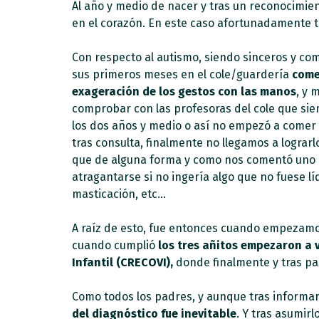
Al año y medio de nacer y tras un reconocimie
en el corazón. En este caso afortunadamente to
Con respecto al autismo, siendo sinceros y 
sus primeros meses en el cole/guardería
come
exageración de los gestos con las manos
, y 
comprobar con las profesoras del cole que siem
los dos años y medio o así no empezó a comer n
tras consulta, finalmente no llegamos a lograrl
que de alguna forma y como nos comentó uno de
atragantarse si no ingería algo que no fuese l
masticación, etc…
A raíz de esto, fue entonces cuando empezamos 
cuando cumplió
los tres añitos empezaron a v
Infantil (CRECOVI),
donde finalmente y tras pas
Como todos los padres, y aunque tras inform
del diagnóstico fue
inevitable
. Y tras asumir