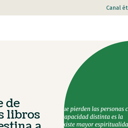
Canal ét
e de
s libros
stina a