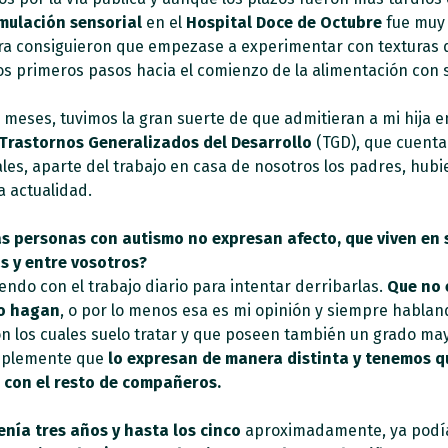
mulación sensorial
en el
Hospital Doce de Octubre
fue muy 
ra consiguieron que empezase a experimentar con texturas 
os primeros pasos hacia el comienzo de la alimentación con s
 meses, tuvimos la gran suerte de que admitieran a mi hija en
Trastornos Generalizados del Desarrollo
(TGD), que cuent
ales, aparte del trabajo en casa de nosotros los padres, hubi
a actualidad.
s personas con autismo no expresan afecto, que viven en 
s y entre vosotros?
endo con el trabajo diario para intentar derribarlas.
Que no 
lo hagan
, o por lo menos esa es mi opinión y siempre hablan
con los cuales suelo tratar y que poseen también un grado m
implemente que
lo expresan de manera distinta y tenemos q
 con el resto de compañeros.
nía tres años y hasta los cinco
aproximadamente, ya podía 