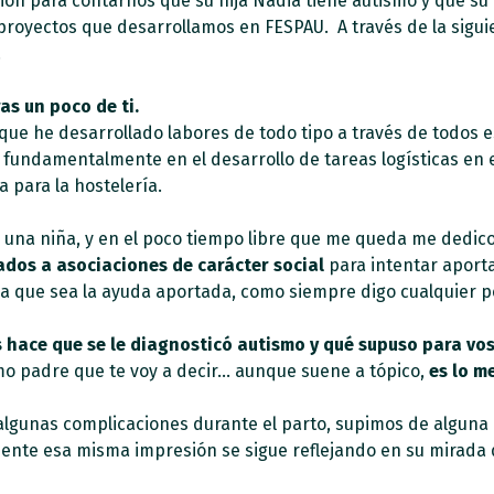
ión para contarnos que su hija Nadia tiene autismo y que su 
s proyectos que desarrollamos en FESPAU. A través de la sigu
.
as un poco de ti.
que he desarrollado labores de todo tipo a través de todos 
 fundamentalmente en el desarrollo de tareas logísticas e
 para la hostelería.
 una niña, y en el poco tiempo libre que me queda me dedico
dos a asociaciones de carácter social
para intentar aport
ca que sea la ayuda aportada, como siempre digo cualquier 
 hace que se le diagnosticó autismo y qué supuso para vo
omo padre que te voy a decir… aunque suene a tópico,
es lo m
s algunas complicaciones durante el parto, supimos de algu
mente esa misma impresión se sigue reflejando en su mirada