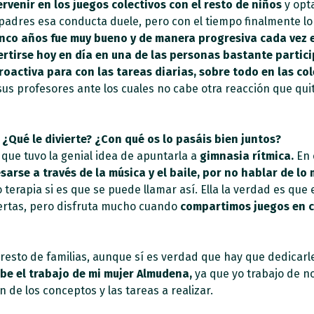
ervenir en los juegos colectivos con el resto de niños
y opta
adres esa conducta duele, pero con el tiempo finalmente lo
cinco años fue muy bueno y de manera progresiva cada vez
rtirse hoy en día en una de las personas bastante partici
oactiva para con las tareas diarias, sobre todo en las col
 sus profesores ante los cuales no cabe otra reacción que qui
 ¿Qué le divierte? ¿Con qué os lo pasáis bien juntos?
que tuvo la genial idea de apuntarla a
gimnasia rítmica.
En 
sarse a través de la música y el baile, por no hablar de l
erapia si es que se puede llamar así. Ella la verdad es que 
uertas, pero disfruta mucho cuando
compartimos juegos en c
resto de familias, aunque sí es verdad que hay que dedicarle
be el trabajo de mi mujer Almudena,
ya que yo trabajo de no
 de los conceptos y las tareas a realizar.