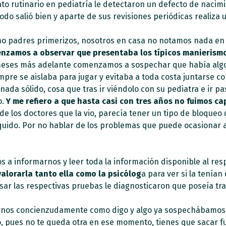
nto rutinario en pediatría le detectaron un defecto de naci
do salió bien y aparte de sus revisiones periódicas realiza 
como padres primerizos, nosotros en casa no notamos nada
nzamos a observar que presentaba los típicos manierismos
meses más adelante comenzamos a sospechar que había algo
pre se aislaba para jugar y evitaba a toda costa juntarse co
ada sólido, cosa que tras ir viéndolo con su pediatra e ir pa
o.
Y me refiero a que hasta casi con tres años
no fuimos ca
 los doctores que la vio, parecía tener un tipo de bloqueo 
íquido. Por no hablar de los problemas que puede ocasionar a
a informarnos y leer toda la información disponible al resp
alorarla tanto ella como la psicólog
a para ver si la tenían
ar las respectivas pruebas le diagnosticaron que poseía tras
arnos concienzudamente como digo y algo ya sospechábamos
lo, pues no te queda otra en ese momento, tienes que sacar 