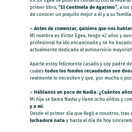
Víctor Egea se puso en contacto con la Federac
primer libro,
“El Centinela de Agarimo”
, a lo
de conocer un poquito mejor a él y a su familia
– Antes de comenzar, quisiera que nos hablar
Mi nombre es Víctor Egea, tengo 42 años y aun
profesional ha ido encaminada y se ha basado
actualmente dedicada al autoservicio mayorista
Aparte estoy felizmente casado y soy padre de
cuales
todos los fondos
recaudados son dona
realmente lo necesiten y que, por mucha o po
– Háblanos un poco de Nadia. ¿Cuántos años
Mi hija se llama Nadia y tiene ocho añitos y c
y a mí
.
Desde el primer día que llegó a nosotros, tra
luchadora nata
y hasta el día de hoy sincera