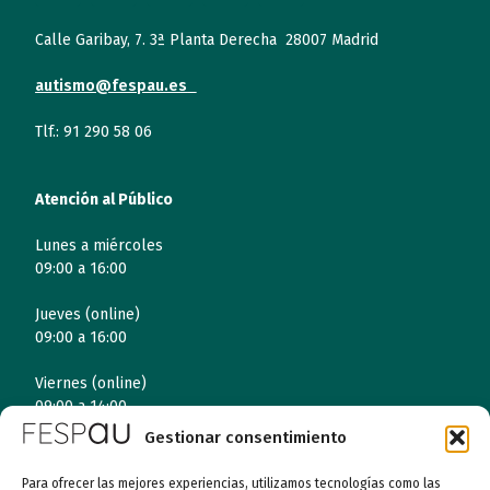
Calle Garibay, 7. 3ª Planta Derecha 28007 Madrid
autismo@fespau.es
Tlf.: 91 290 58 06
Atención al Público
Lunes a miércoles
09:00 a 16:00
Jueves (online)
09:00 a 16:00
Viernes (online)
09:00 a 14:00
Gestionar consentimiento
Para ofrecer las mejores experiencias, utilizamos tecnologías como las
Quiénes somos