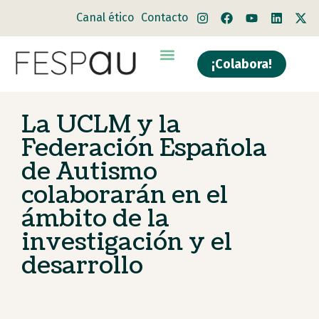
Canal ético
Contacto
¡Colabora!
Quiénes somos
Qué hacemos
La UCLM y la
Federación Española
de Autismo
colaborarán en el
ámbito de la
investigación y el
desarrollo