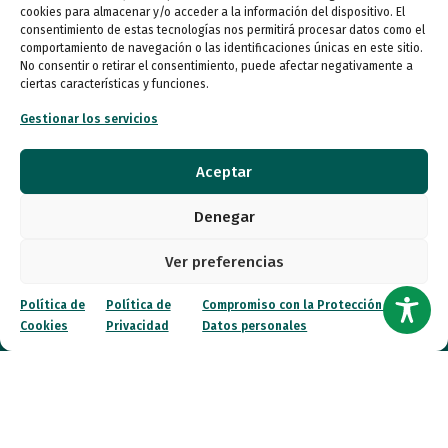
cookies para almacenar y/o acceder a la información del dispositivo. El
consentimiento de estas tecnologías nos permitirá procesar datos como el
Entidades
comportamiento de navegación o las identificaciones únicas en este sitio.
No consentir o retirar el consentimiento, puede afectar negativamente a
ciertas características y funciones.
Autismo
Gestionar los servicios
Recursos
Aceptar
Transparencia
Denegar
Qué hacemos
Ver preferencias
Noticias
Política de
Política de
Compromiso con la Protección de
Cookies
Privacidad
Datos personales
Canal ético
Contacto
¡Colabora!