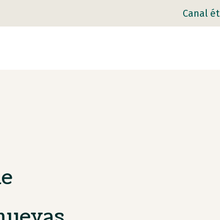
Canal ét
de
 nuevas