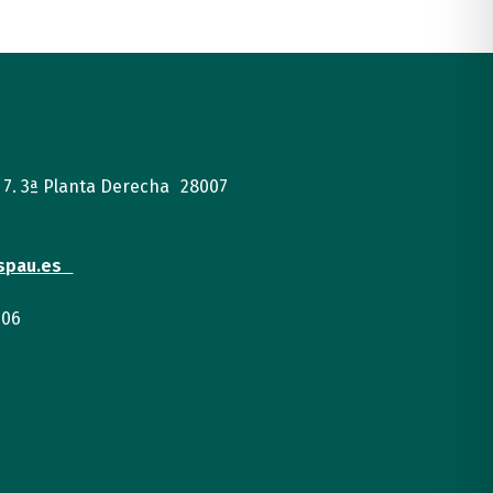
, 7. 3ª Planta Derecha 28007
spau.es
 06