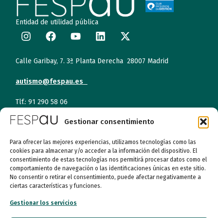
Entidad de utilidad pública
Calle Garibay, 7. 3ª Planta Derecha 28007 Madrid
autismo@fespau.es
Tlf.: 91 290 58 06
Gestionar consentimiento
Atención al Público
Para ofrecer las mejores experiencias, utilizamos tecnologías como las
cookies para almacenar y/o acceder a la información del dispositivo. El
Lunes a miércoles
consentimiento de estas tecnologías nos permitirá procesar datos como el
09:00 a 16:00
comportamiento de navegación o las identificaciones únicas en este sitio.
No consentir o retirar el consentimiento, puede afectar negativamente a
Jueves (online)
ciertas características y funciones.
09:00 a 16:00
Gestionar los servicios
Viernes (online)