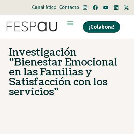
Canal ético
Contacto
¡Colabora!
Quiénes somos
Qué hacemos
Investigación
“Bienestar Emocional
en las Familias y
Satisfacción con los
servicios”