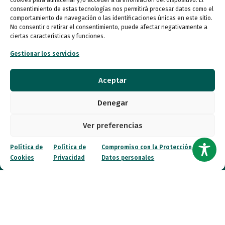
cookies para almacenar y/o acceder a la información del dispositivo. El
consentimiento de estas tecnologías nos permitirá procesar datos como el
Entidades
comportamiento de navegación o las identificaciones únicas en este sitio.
No consentir o retirar el consentimiento, puede afectar negativamente a
ciertas características y funciones.
Autismo
Gestionar los servicios
Recursos
Aceptar
Transparencia
Denegar
Qué hacemos
Ver preferencias
Noticias
Política de
Política de
Compromiso con la Protección de
Cookies
Privacidad
Datos personales
Canal ético
Contacto
¡Colabora!