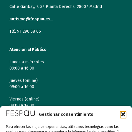
Calle Garibay, 7. 3ª Planta Derecha 28007 Madrid
autismo@fespau.es
Tlf.: 91 290 58 06
Atención al Público
Lunes a miércoles
09:00 a 16:00
Jueves (online)
09:00 a 16:00
Viernes (online)
09:00 a 14:00
Gestionar consentimiento
Para ofrecer las mejores experiencias, utilizamos tecnologías como las
Quiénes somos