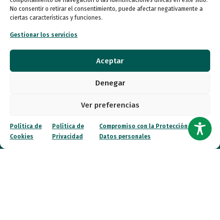
comportamiento de navegación o las identificaciones únicas en este sitio.
No consentir o retirar el consentimiento, puede afectar negativamente a
Autismo
ciertas características y funciones.
Gestionar los servicios
Recursos
Aceptar
Transparencia
Denegar
Qué hacemos
Ver preferencias
Noticias
Política de
Política de
Compromiso con la Protección de
Cookies
Privacidad
Datos personales
Canal ético
Contacto
¡Colabora!