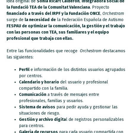
idea original de
Sonia Ricart Calderón
,
integradora social de
la Fundació TEA de la Comunitat Valenciana
. Proyecto
financiado a través del IRPF y la Fundación ONCE
,
Orchestram
surge de
la necesidad
de
la Federación Española de Autismo
FESPAU de optimizar la comunicación, la gestión y el trabajo
con las personas con TEA, sus familiares y el equipo
profesional que trabaja con ellas.
Entre las funcionalidades que recoge
Orchestram
destacamos
las siguientes:
Perfil
e información de los distintos usuarios agrupados
por centros.
Calendario y horario
del usuario y profesional
compartido con la familia.
Comunicación
a través de mensajes entre
profesionales, familias y usuarios.
Sistema de avisos
para pedir ayuda y gestionar las
situaciones de riesgo.
Gestión y archivo digita
l de registros personalizables
para centros.
Galería de recursos
para cada usuario compartida con