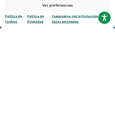
Ver preferencias
Qué hacemos
Política de
Política de
Compromiso con la Protección de
Noticias
Cookies
Privacidad
Datos personales
Canal ético
Contacto
¡Colabora!
© 2026 FESPAU. Todos los derechos reservados.
Política de Privacidad
Política de Cookies
Compromiso con la Protección de Datos personales