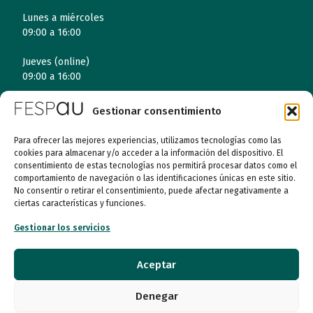
Lunes a miércoles
09:00 a 16:00
Jueves (online)
09:00 a 16:00
Viernes (online)
Gestionar consentimiento
09:00 a 14:00
Para ofrecer las mejores experiencias, utilizamos tecnologías como las
cookies para almacenar y/o acceder a la información del dispositivo. El
consentimiento de estas tecnologías nos permitirá procesar datos como el
Quiénes somos
comportamiento de navegación o las identificaciones únicas en este sitio.
No consentir o retirar el consentimiento, puede afectar negativamente a
Entidades
ciertas características y funciones.
Gestionar los servicios
Autismo
Aceptar
Recursos
Denegar
Transparencia