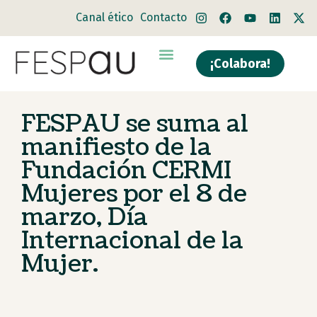
Canal ético
Contacto
¡Colabora!
Quiénes somos
Qué hacemos
FESPAU se suma al
manifiesto de la
Fundación CERMI
Mujeres por el 8 de
marzo, Día
Internacional de la
Mujer.