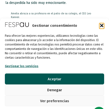
la despedida ha sido muy emocionante.
Amelia abraza a su profesora en el patio de su colegio, el CEE Leo
Kanner.
Gestionar consentimiento
Para ofrecer las mejores experiencias, utilizamos tecnologías como las
Amelia junto a Pachi, su logopeda (izquierda) y María José, Directora del
cookies para almacenar y/o acceder a la información del dispositivo. El
Colegio (derecha).
consentimiento de estas tecnologías nos permitirá procesar datos como el
comportamiento de navegación o las identificaciones únicas en este sitio.
No consentir o retirar el consentimiento, puede afectar negativamente a
ciertas características y funciones.
Amelia se despide de mi compañera Natalia con un fuerte abrazo.
Gestionar los servicios
Queremos dar las gracias a Amelia por dedicarnos tu tiempo y
por permitirnos conocerla mejor contándonos tantas cosas.
Aceptar
Gracias también a su madre Rosa y a su hermano Mariano, a
Pachi, María José y a todas las compañeras del Centro Leo
Denegar
Kanner por habernos dejado conocer una pequeña parte del
trabajo que hacen apoyando a los alumnos TEA con más
Ver preferencias
necesidades de apoyo.