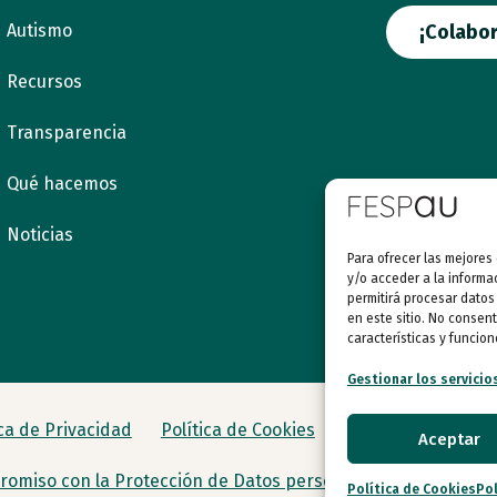
Autismo
¡Colabor
Recursos
Transparencia
Qué hacemos
Noticias
Para ofrecer las mejores
y/o acceder a la informa
permitirá procesar datos
en este sitio. No consent
características y funcion
Gestionar los servicio
ica de Privacidad
Política de Cookies
Aceptar
omiso con la Protección de Datos personales
Política de Cookies
Pol