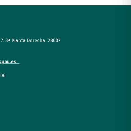
, 7. 3ª Planta Derecha 28007
spau.es
 06