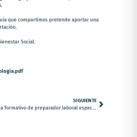
.
a guía que compartimos pretende aportar una
rtación.
ienestar Social.
logia.pdf
SIGUIENTE
ContrataTEA lanza un programa formativo de preparador laboral especializado en TEA