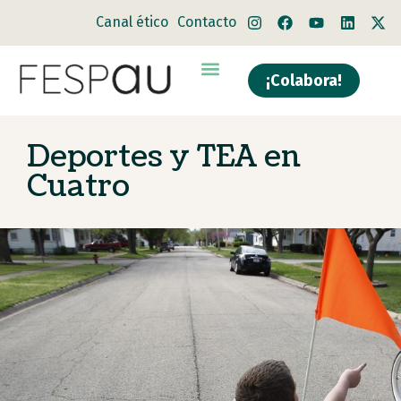
Canal ético
Contacto
¡Colabora!
Quiénes somos
Qué hacemos
Deportes y TEA en
Cuatro