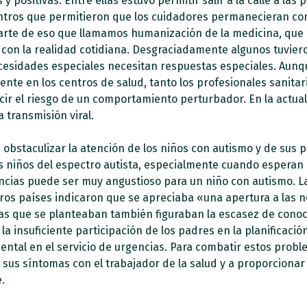
y positivas. Entre ellas estuvo permitir salir a la calle a l
ntros que permitieron que los cuidadores permanecieran con
 parte de eso que llamamos humanización de la medicina, que
on la realidad cotidiana.
Desgraciadamente algunos tuviero
ecesidades especiales necesitan respuestas especiales. Aunq
ente en los centros de salud, tanto los profesionales sanit
ir el riesgo de un comportamiento perturbador. En la actual
 transmisión viral.
 obstaculizar la atención de los niños con autismo y de sus 
 niños del espectro autista, especialmente cuando esperan 
encias puede ser muy angustioso para un niño con autismo. L
tros países indicaron que se apreciaba «una apertura a las 
mas que se planteaban también figuraban la escasez de conoc
la insuficiente participación de los padres en la planificación
ental en el servicio de urgencias. Para combatir estos prob
 sus síntomas con el trabajador de la salud y a proporcionar
.