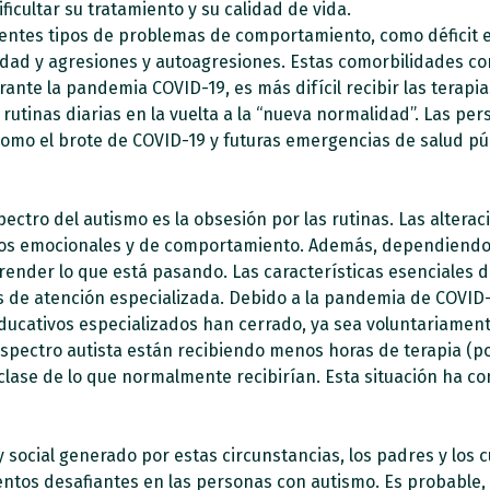
icultar su tratamiento y su calidad de vida.
entes tipos de problemas de comportamiento, como déficit en
bilidad y agresiones y autoagresiones. Estas comorbilidades
rante la pandemia COVID-19, es más difícil recibir las terapi
 rutinas diarias en la vuelta a la “nueva normalidad”.
Las per
como el brote de COVID-19 y futuras emergencias de salud pú
ectro del autismo es la obsesión por las rutinas. Las alterac
s emocionales y de comportamiento. Además, dependiendo de
ender lo que está pasando. Las características esenciales d
as de atención especializada. Debido a la pandemia de COVI
ducativos especializados han cerrado, ya sea voluntariame
espectro autista están recibiendo menos horas de terapia (po
clase de lo que normalmente recibirían. Esta situación ha co
 y social generado por estas circunstancias, los padres y lo
entos desafiantes en las personas con autismo. Es probable,