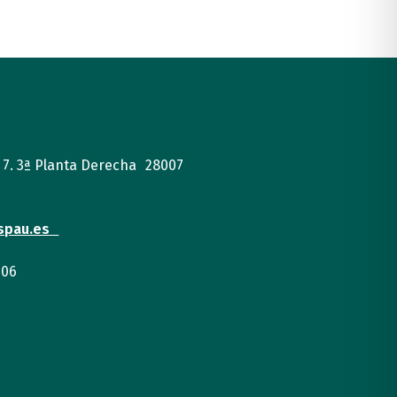
, 7. 3ª Planta Derecha 28007
spau.es
 06