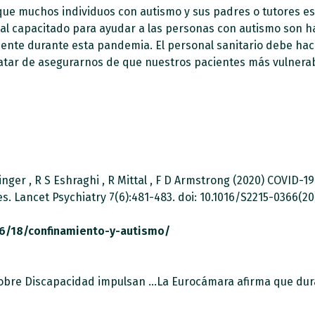
que muchos individuos con autismo y sus padres o tutores es
onal capacitado para ayudar a las personas con autismo son h
ente durante esta pandemia. El personal sanitario debe hace
atar de asegurarnos de que nuestros pacientes más vulnerab
singer , R S Eshraghi , R Mittal , F D Armstrong (2020) COVID
es. Lancet Psychiatry 7(6):481-483. doi: 10.1016/S2215-0366(20
06/18/confinamiento-y-autismo/
Fundación ONCE, CERMI y Real Patronato sobre Discapacidad impulsan una ‘nueva normalidad’ accesible