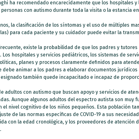
hraghi ha recomendado encarecidamente que los hospitales y
ersonas con autismo durante toda la visita o la estancia en 
s, la clasificación de los síntomas y el uso de múltiples mas
as) para cada paciente y su cuidador puede evitar la transm
cuente, existe la probabilidad de que los padres y tutores 
Los hospitales y servicios pediátricos, los sistemas de servic
políticas, planes y procesos claramente definidos para aten
 debe animar a los padres a elaborar documentos jurídicos r
r designado también quede incapacitado e incapaz de proporc
 adultos con autismo que buscan apoyo y servicios de atenc
das. Aunque algunos adultos del espectro autista son muy f
l nivel cognitivo de los niños pequeños. Esta población ta
ajuste de las normas específicas de COVID-19 a sus necesidad
ida con la edad cronológica, y los proveedores de atención d
.