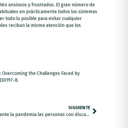
tén ansiosos y frustrados. El gran número de
abituales en prácticamente todos los sistemas
r todo lo posible para evitar cualquier
les reciban la misma atención que los
-19: Overcoming the Challenges Faced by
)30197-8.
SIGUIENTE
La Eurocámara afirma que durante la pandemia las personas con discapacidad han experimentado “graves violaciones de derechos”