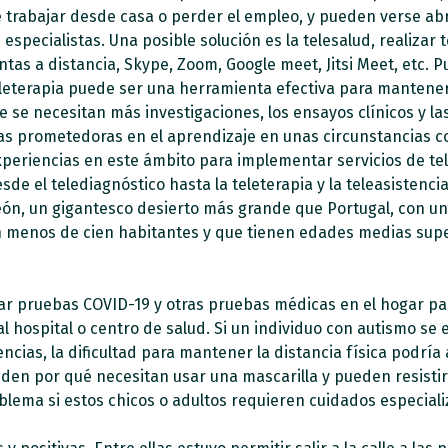
trabajar desde casa o perder el empleo, y pueden verse abr
 especialistas. Una posible solución es la telesalud, realizar 
entas a distancia, Skype, Zoom, Google meet, Jitsi Meet, etc.
eleterapia puede ser una herramienta efectiva para mantener 
 se necesitan más investigaciones, los ensayos clínicos y 
as prometedoras en el aprendizaje en unas circunstancias co
xperiencias en este ámbito para implementar servicios de te
e el telediagnóstico hasta la teleterapia y la teleasistenci
eón, un gigantesco desierto más grande que Portugal, con u
on menos de cien habitantes y que tienen edades medias supe
r pruebas COVID-19 y otras pruebas médicas en el hogar par
al hospital o centro de salud. Si un individuo con autismo s
encias, la dificultad para mantener la distancia física podría
en por qué necesitan usar una mascarilla y pueden resistirs
blema si estos chicos o adultos requieren cuidados especial