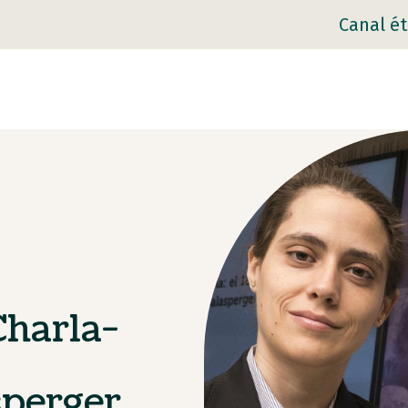
Canal ét
Charla-
sperger