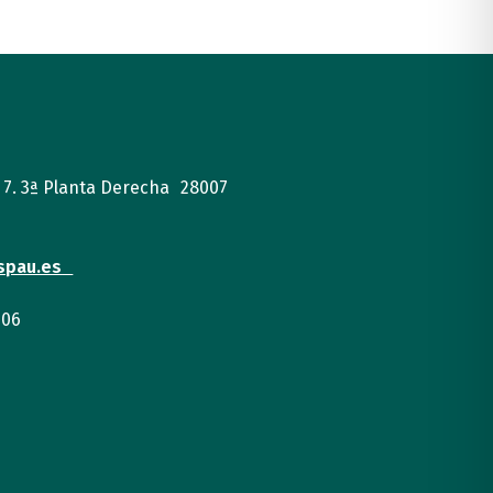
, 7. 3ª Planta Derecha 28007
spau.es
 06