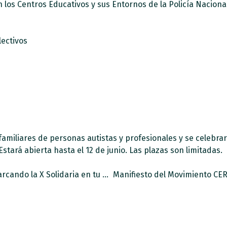
 los Centros Educativos y sus Entornos de la Policía Nacional
lectivos
amiliares de personas autistas y profesionales y se celebrará
Estará abierta hasta el 12 de junio. Las plazas son limitadas.
Únete al equipo más grande de España, marcando la X Solidaria en tu declaración de la renta, y ayuda a millones de personas.