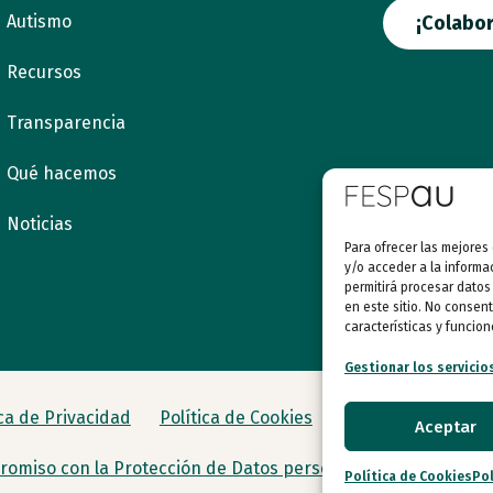
Autismo
¡Colabor
Recursos
Transparencia
Qué hacemos
Noticias
Para ofrecer las mejores
y/o acceder a la informa
permitirá procesar datos
en este sitio. No consent
características y funcion
Gestionar los servicio
ica de Privacidad
Política de Cookies
Aceptar
omiso con la Protección de Datos personales
Política de Cookies
Pol