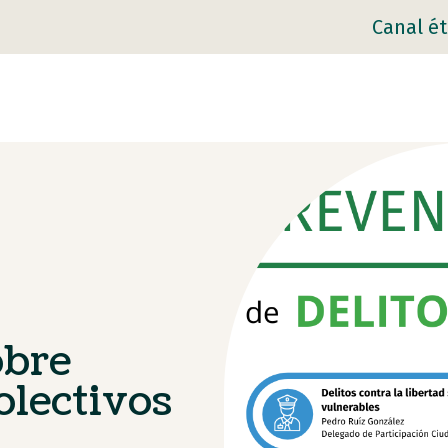
Canal ét
obre
olectivos