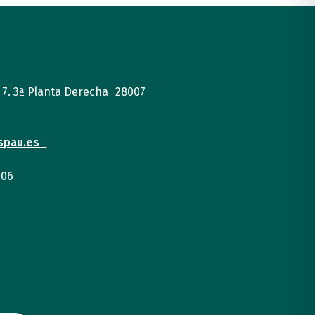
, 7. 3ª Planta Derecha 28007
spau.es
 06