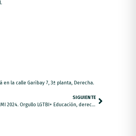
.
 en la calle Garibay 7, 3ª planta, Derecha.
SIGUIENTE
Manifiesto del Movimiento CERMI 2024. Orgullo LGTBI+ Educación, derechos y paz: Orgullo que transforma.