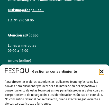
autismo@fespau.es
Tlf.: 91 290 58 06
Atención al Público
Lunes a miércoles
09:00 a 16:00
Jueves (online)
09:00 a 16:00
Gestionar consentimiento
Viernes (online)
09:00 a 14:00
Para ofrecer las mejores experiencias, utilizamos tecnologías como las
cookies para almacenar y/o acceder a la información del dispositivo. El
consentimiento de estas tecnologías nos permitirá procesar datos como el
comportamiento de navegación o las identificaciones únicas en este sitio.
Quiénes somos
No consentir o retirar el consentimiento, puede afectar negativamente a
ciertas características y funciones.