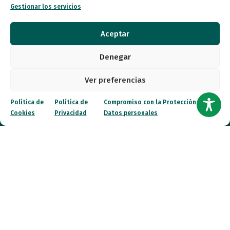
Entidades
Gestionar los servicios
Autismo
Aceptar
Recursos
Denegar
Transparencia
Ver preferencias
Qué hacemos
Política de
Política de
Compromiso con la Protección de
Cookies
Privacidad
Datos personales
Noticias
Canal ético
Contacto
¡Colabora!