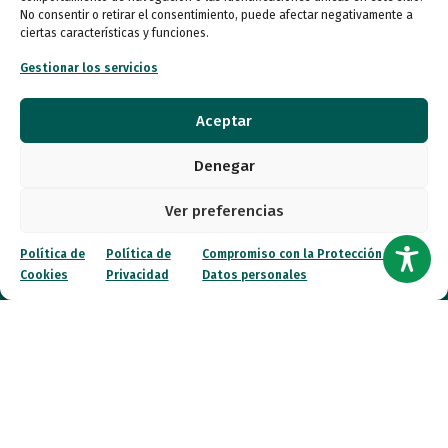
No consentir o retirar el consentimiento, puede afectar negativamente a
Autismo
ciertas características y funciones.
Gestionar los servicios
Recursos
Aceptar
Transparencia
Denegar
Qué hacemos
Ver preferencias
Noticias
Política de
Política de
Compromiso con la Protección de
Cookies
Privacidad
Datos personales
Canal ético
Contacto
¡Colabora!