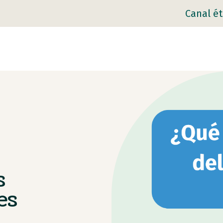
Canal ét
s
es