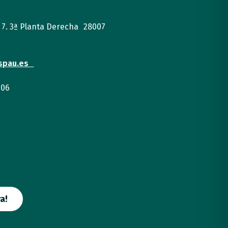
, 7. 3ª Planta Derecha 28007
spau.es
 06
a!