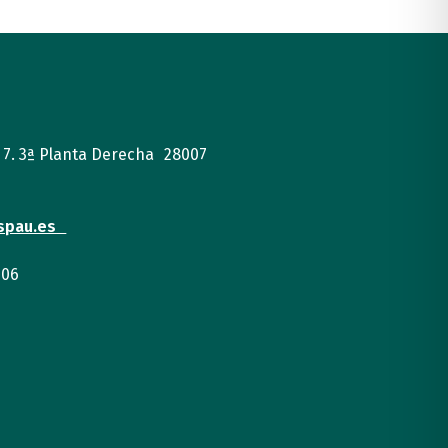
, 7. 3ª Planta Derecha 28007
spau.es
 06