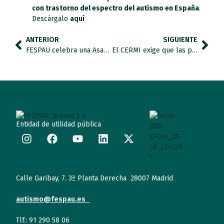
con trastorno del espectro del autismo en España
.
Descárgalo
aquí
ANTERIOR
SIGUIENTE
FESPAU celebra una Asamblea General Extraordinaria Electoral para renovar su Junta Directiva.
El CERMI exige que las personas con discapacidad estén presentes en la reconstrucción social y económica.
Entidad de utilidad pública
Calle Garibay, 7. 3ª Planta Derecha 28007 Madrid
autismo@fespau.es
Tlf.: 91 290 58 06