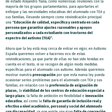
de estado Alejandro Tiana, como numerosas reuniones con la
mayoría de los grupos parlamentarios, para aportarles el
enfoque y las necesidades educativas del alumnado con TEA y
sus familias, llevando siempre como reivindicación principal
una
“Educación de calidad, específica y centrada en cada
persona que garantice ajustes razonables y apoyos
personalizados a cada estudiante con trastorno del
espectro del autismo (TEA)”.
Ahora que la ley está muy cerca de entrar en vigor, en Autismo
España queremos volver a hacernos eco de estas
reivindicaciones, ya que parte de ellas no han sido tenidas en
cuenta en el texto, ni se recogen de algún modo medidas
específicas para el alumnado con autismo. Además queremos
mostrar nuestra
preocupación
por que esta nueva ley pueda
ocasionar serios problemas para el alumnado con TEA y sus
familias, en relación con la
preferencia de asignación de
plazas,
la
viabilidad de los centros de educación especial a
largo plazo
, la falta de ambición en flexibilidad e
innovación
educativa
, así como la
falta de garantía de inclusión real y
efectiva a nivel académico, personal y social del alumnado
con discapacidad,
ya que existe una gran
falta de concreción