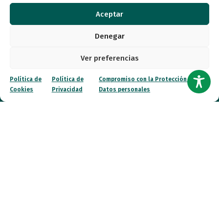
Quiénes somos
Aceptar
Entidades
Denegar
Autismo
Ver preferencias
Recursos
Política de
Política de
Compromiso con la Protección de
Cookies
Privacidad
Datos personales
Transparencia
Qué hacemos
Noticias
Canal ético
Contacto
¡Colabora!