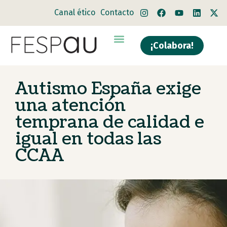
Canal ético
Contacto
¡Colabora!
Quiénes somos
Qué hacemos
Autismo España exige
una atención
temprana de calidad e
igual en todas las
CCAA