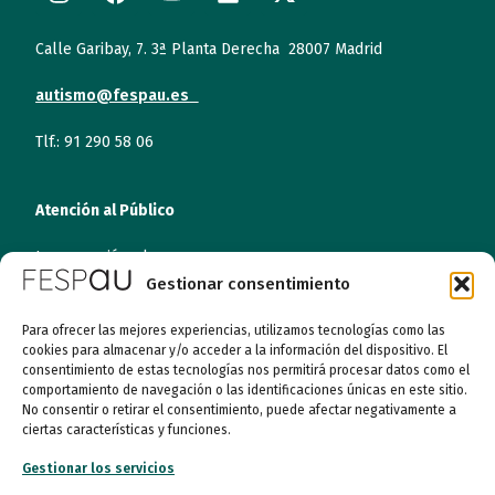
Calle Garibay, 7. 3ª Planta Derecha 28007 Madrid
autismo@fespau.es
Tlf.: 91 290 58 06
Atención al Público
Lunes a miércoles
09:00 a 16:00
Gestionar consentimiento
Jueves (online)
Para ofrecer las mejores experiencias, utilizamos tecnologías como las
09:00 a 16:00
cookies para almacenar y/o acceder a la información del dispositivo. El
consentimiento de estas tecnologías nos permitirá procesar datos como el
comportamiento de navegación o las identificaciones únicas en este sitio.
Viernes (online)
No consentir o retirar el consentimiento, puede afectar negativamente a
09:00 a 14:00
ciertas características y funciones.
Gestionar los servicios