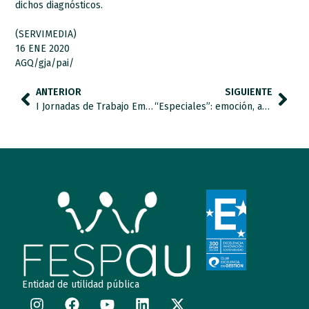
dichos diagnósticos.
(SERVIMEDIA)
16 ENE 2020
AGQ/gja/pai/
ANTERIOR
SIGUIENTE
I Jornadas de Trabajo Empleo y TEA y I Jornadas de Familias 25 Aniversario FESPAU Futuro y Liderazgo Compartido.
“Especiales”: emoción, autismo y mundo asociativo.
Entidad de utilidad pública