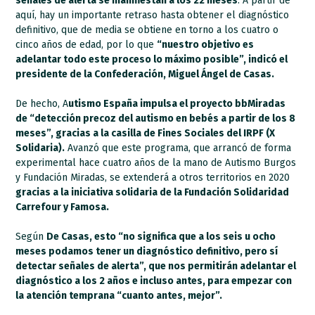
señales de alerta se manifiestan a los 22 meses
. A partir de
aquí, hay un importante retraso hasta obtener el diagnóstico
definitivo, que de media se obtiene en torno a los cuatro o
cinco años de edad, por lo que
“nuestro objetivo es
adelantar todo este proceso lo máximo posible”, indicó el
presidente de la Confederación, Miguel Ángel de Casas.
De hecho, A
utismo España impulsa el proyecto bbMiradas
de “detección precoz del autismo en bebés a partir de los 8
meses”, gracias a la casilla de Fines Sociales del IRPF (X
Solidaria).
Avanzó que este programa, que arrancó de forma
experimental hace cuatro años de la mano de Autismo Burgos
y Fundación Miradas, se extenderá a otros territorios en 2020
gracias a la iniciativa solidaria de la Fundación Solidaridad
Carrefour y Famosa.
Según
De Casas, esto “no significa que a los seis u ocho
meses podamos tener un diagnóstico definitivo, pero sí
detectar señales de alerta”, que nos permitirán adelantar el
diagnóstico a los 2 años e incluso antes, para empezar con
la atención temprana “cuanto antes, mejor”.