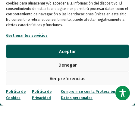
Atención al Público
cookies para almacenar y/o acceder a la información del dispositivo. El
consentimiento de estas tecnologías nos permitirá procesar datos como el
Lunes a miércoles
comportamiento de navegación o las identificaciones únicas en este sitio.
09:00 a 16:00
No consentir o retirar el consentimiento, puede afectar negativamente a
ciertas características y funciones.
Jueves (online)
Gestionar los servicios
09:00 a 16:00
Aceptar
Viernes (online)
09:00 a 14:00
Denegar
Ver preferencias
Quiénes somos
Política de
Política de
Compromiso con la Protección de
Entidades
Cookies
Privacidad
Datos personales
Autismo
Recursos