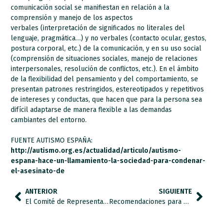
comunicación social se manifiestan en relación a la
comprensión y manejo de los aspectos
verbales (interpretación de significados no literales del
lenguaje, pragmática…) y no verbales (contacto ocular, gestos,
postura corporal, etc.) de la comunicación, y en su uso social
(comprensión de situaciones sociales, manejo de relaciones
interpersonales, resolución de conflictos, etc.). En el ámbito
de la flexibilidad del pensamiento y del comportamiento, se
presentan patrones restringidos, estereotipados y repetitivos
de intereses y conductas, que hacen que para la persona sea
difícil adaptarse de manera flexible a las demandas
cambiantes del entorno.
FUENTE AUTISMO ESPAÑA:
http://autismo.org.es/actualidad/articulo/autismo-
espana-hace-un-llamamiento-la-sociedad-para-condenar-
el-asesinato-de
ANTERIOR
SIGUIENTE
El Comité de Representantes de Personas con Discapacidad ejercerá la acción popular en el crimen del joven con síndrome de Asperger
Recomendaciones para promover el uso adecuado de pictogramas para la accesibilidad universal