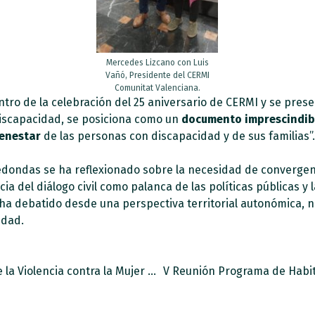
Mercedes Lizcano con Luis
Vañó, Presidente del CERMI
Comunitat Valenciana.
tro de la celebración del 25 aniversario de CERMI y se prese
discapacidad, se posiciona como un
documento imprescindib
ienestar
de las personas con discapacidad y de sus familias”.
edondas se ha reflexionado sobre la necesidad de convergenci
ia del diálogo civil como palanca de las políticas públicas 
a debatido desde una perspectiva territorial autonómica, na
idad.
En el Día Internacional de la Eliminación de la Violencia contra la Mujer apoyamos el Manifiesto de la Fundación CERMI Mujeres
V Reunión Programa de Habit