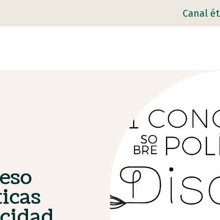
Canal ét
reso
ticas
acidad