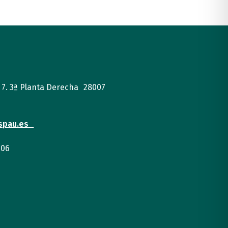
, 7. 3ª Planta Derecha 28007
spau.es
 06