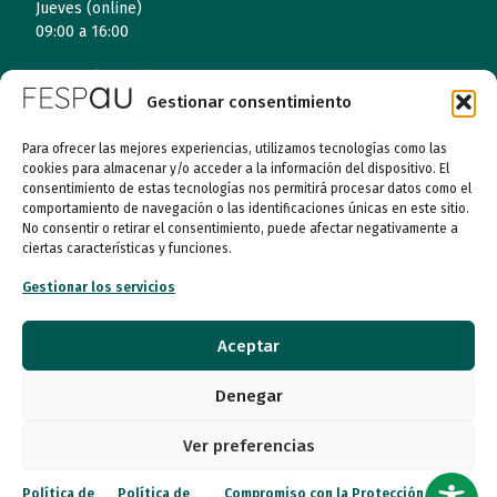
Jueves (online)
09:00 a 16:00
Viernes (online)
Gestionar consentimiento
09:00 a 14:00
Para ofrecer las mejores experiencias, utilizamos tecnologías como las
cookies para almacenar y/o acceder a la información del dispositivo. El
Quiénes somos
consentimiento de estas tecnologías nos permitirá procesar datos como el
comportamiento de navegación o las identificaciones únicas en este sitio.
No consentir o retirar el consentimiento, puede afectar negativamente a
Entidades
ciertas características y funciones.
Autismo
Gestionar los servicios
Recursos
Aceptar
Transparencia
Denegar
Qué hacemos
Ver preferencias
Noticias
Política de
Política de
Compromiso con la Protección de