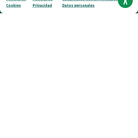
Cookies
Privacidad
Datos personales
Canal ético
Contacto
¡Colabora!
© 2026 FESPAU. Todos los derechos reservados.
Política de Privacidad
Política de Cookies
Compromiso con la Protección de Datos personales