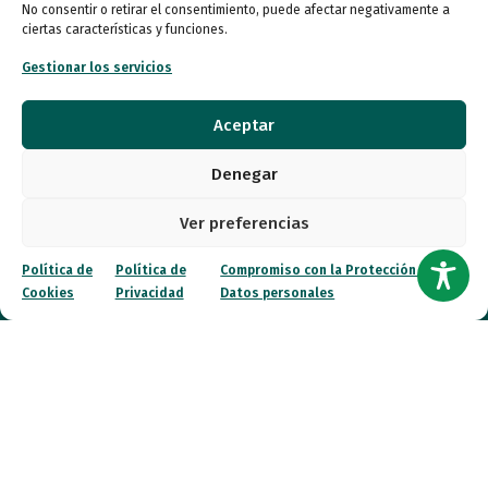
No consentir o retirar el consentimiento, puede afectar negativamente a
Autismo
ciertas características y funciones.
Gestionar los servicios
Recursos
Transparencia
Aceptar
Denegar
Qué hacemos
Ver preferencias
Noticias
Política de
Política de
Compromiso con la Protección de
Cookies
Privacidad
Datos personales
Canal ético
Contacto
¡Colabora!