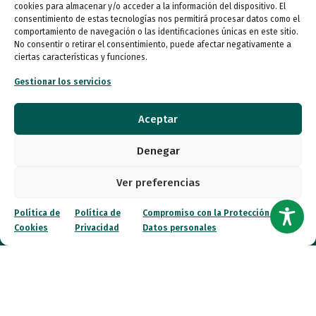
cookies para almacenar y/o acceder a la información del dispositivo. El
consentimiento de estas tecnologías nos permitirá procesar datos como el
Entidades
comportamiento de navegación o las identificaciones únicas en este sitio.
No consentir o retirar el consentimiento, puede afectar negativamente a
ciertas características y funciones.
Autismo
Gestionar los servicios
Recursos
Aceptar
Transparencia
Denegar
Qué hacemos
Ver preferencias
Noticias
Política de
Política de
Compromiso con la Protección de
Cookies
Privacidad
Datos personales
Canal ético
Contacto
¡Colabora!