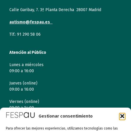
Calle Garibay, 7. 3ª Planta Derecha 28007 Madrid
autismo@fespau.es
Tlf.: 91 290 58 06
Atención al Público
Lunes a miércoles
09:00 a 16:00
Jueves (online)
09:00 a 16:00
Viernes (online)
09:00 a 14:00
Gestionar consentimiento
Para ofrecer las mejores experiencias, utilizamos tecnologías como las
Quiénes somos