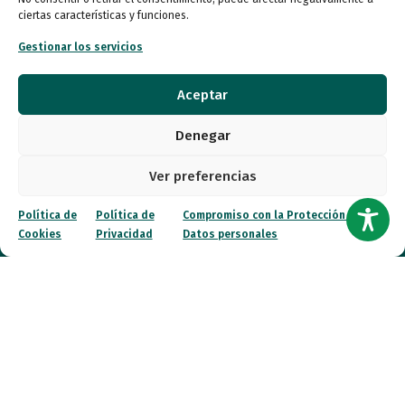
Quiénes somos
ciertas características y funciones.
Entidades
Gestionar los servicios
Autismo
Aceptar
Recursos
Denegar
Transparencia
Ver preferencias
Qué hacemos
Política de
Política de
Compromiso con la Protección de
Cookies
Privacidad
Datos personales
Noticias
Canal ético
Contacto
¡Colabora!