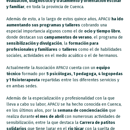
evaluación, diagnóstico y tratamiento y orientación escolar
y familiar
, en toda la provincia de Cuenca.
Además de esto, a lo largo de estos quince años, APACU
ha ido
aumentando sus programas y talleres
cobrando una
especial importancia algunos como el de
ocio y tiempo libre
,
donde destacan sus
campamentos de verano
, el programa de
sensibilización y divulgación
, la
formación para
profesionales y familiares
o
talleres
como el de habilidades
sociales, actividades en el medio acuático o el de hermanos.
Actualmente la Asociación APACU cuenta con un
equipo
técnico
formado por
5 psicólogas, 1 pedagoga, 4 logopedas
y 1 fisioterapeuta
repartidas entre los diferentes servicios y
en ambas sedes.
Además de la especialización y profesionalidad con la que
lleva a cabo su labor, APACU se ha hecho conocida en Cuenca,
en los últimos años, por la
semana de concienciación
que
realiza durante
el mes de abril
con numerosas actividades de
sensibilización, entre la que destaca la
Carrera de patitos
solidarios
que tiene lugar en el
rio Júcar
con la suelta de