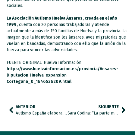
sociales.
La Asociación Autismo Huelva Ánsares, creada en el año
1999,
cuenta con 20 personas trabajadoras y atiende
actualmente a más de 150 familias de Huelva y la provincia. La
imagen que la identifica son los ánsares, aves migratorias que
vuelan en bandadas, demostrando con ello que la unión da la
fuerza para vencer las adversidades.
FUENTE ORIGINAL: Huelva Información
https://www.huelvainformacion.es/provincia/Ansares-
Diputacion-Huelva-expansion-
Cortegana_0_1646536209.html
ANTERIOR
SIGUIENTE
Autismo España elabora un informe que recoge qué es, cómo funciona y las implicaciones de la Ley que establece el Ingreso Mínimo Vital
Sara Codina: “La parte más complicada es crecer siendo autista sin saberlo”