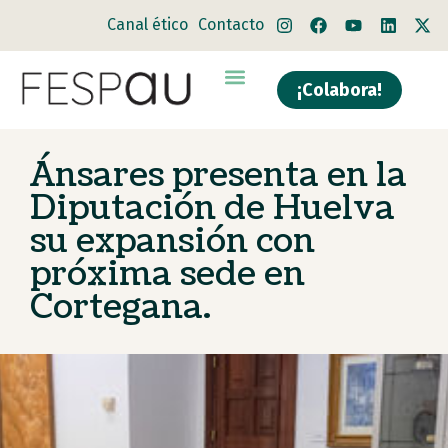
Canal ético
Contacto
¡Colabora!
Quiénes somos
Qué hacemos
Ánsares presenta en la
Diputación de Huelva
su expansión con
próxima sede en
Cortegana.