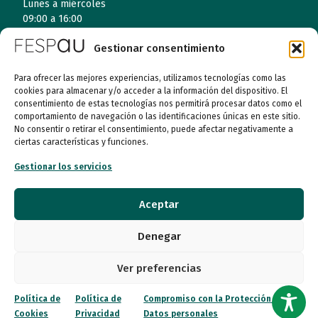
Lunes a miércoles
09:00 a 16:00
Gestionar consentimiento
Jueves (online)
09:00 a 16:00
Para ofrecer las mejores experiencias, utilizamos tecnologías como las
cookies para almacenar y/o acceder a la información del dispositivo. El
Viernes (online)
consentimiento de estas tecnologías nos permitirá procesar datos como el
09:00 a 14:00
comportamiento de navegación o las identificaciones únicas en este sitio.
No consentir o retirar el consentimiento, puede afectar negativamente a
ciertas características y funciones.
Quiénes somos
Gestionar los servicios
Entidades
Aceptar
Autismo
Denegar
Recursos
Ver preferencias
Transparencia
Política de
Política de
Compromiso con la Protección de
Cookies
Privacidad
Datos personales