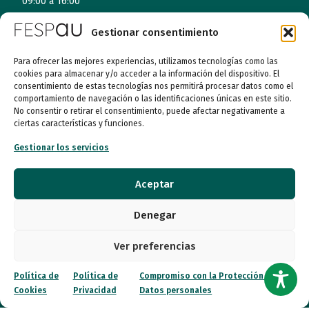
09:00 a 16:00
Jueves (online)
Gestionar consentimiento
09:00 a 16:00
Para ofrecer las mejores experiencias, utilizamos tecnologías como las
Viernes (online)
cookies para almacenar y/o acceder a la información del dispositivo. El
consentimiento de estas tecnologías nos permitirá procesar datos como el
09:00 a 14:00
comportamiento de navegación o las identificaciones únicas en este sitio.
No consentir o retirar el consentimiento, puede afectar negativamente a
ciertas características y funciones.
Quiénes somos
Gestionar los servicios
Entidades
Aceptar
Autismo
Denegar
Recursos
Ver preferencias
Transparencia
Política de
Política de
Compromiso con la Protección de
Cookies
Privacidad
Datos personales
Qué hacemos