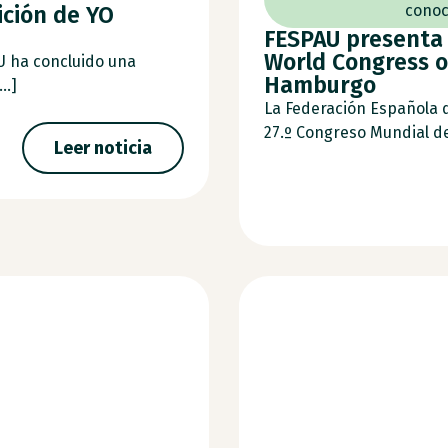
ición de YO
conoc
FESPAU presenta 
World Congress o
U ha concluido una
Hamburgo
..]
La Federación Española 
27.º Congreso Mundial de 
Leer noticia