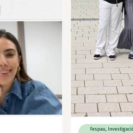
Fespau
,
Investigaci