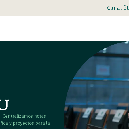
Canal ét
AU
.
Centralizamos notas
fica y proyectos para la