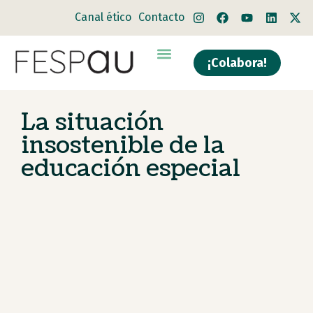
Canal ético
Contacto
¡Colabora!
Quiénes somos
Qué hacemos
La situación
insostenible de la
educación especial