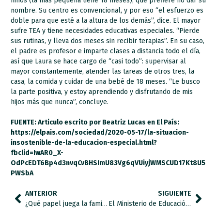
niños (la más pequeña tiene 18 meses), que prefiere no dar su
nombre. Su centro es convencional, y por eso “el esfuerzo es
doble para que esté a la altura de los demás”, dice. El mayor
sufre TEA y tiene necesidades educativas especiales. “Pierde
sus rutinas, y lleva dos meses sin recibir terapias”. En su caso,
el padre es profesor e imparte clases a distancia todo el día,
así que Laura se hace cargo de “casi todo”: supervisar al
mayor constantemente, atender las tareas de otros tres, la
casa, la comida y cuidar de una bebé de 18 meses. “Le busco
la parte positiva, y estoy aprendiendo y disfrutando de mis
hijos más que nunca”, concluye.
FUENTE: Articulo escrito por Beatriz Lucas en El País:
https://elpais.com/sociedad/2020-05-17/la-situacion-
insostenible-de-la-educacion-especial.html?
fbclid=IwAR0_X-
OdPcEDT6Bp4d3nvqCvBHSImU83Vg6qVUiyjWMSCUD17Kt8U5
PWSbA
ANTERIOR
SIGUIENTE
¿Qué papel juega la familia de una persona con autismo?
El Ministerio de Educación extiende por primera vez el sistema de becas a todo el alumnado con trastorno del espectro del autismo