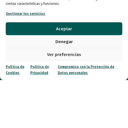
Atención al Público
ciertas características y funciones.
Gestionar los servicios
Lunes a miércoles
09:00 a 16:00
Aceptar
Jueves (online)
09:00 a 16:00
Denegar
Viernes (online)
Ver preferencias
09:00 a 14:00
Política de
Política de
Compromiso con la Protección de
Cookies
Privacidad
Datos personales
Quiénes somos
Entidades
Autismo
Recursos