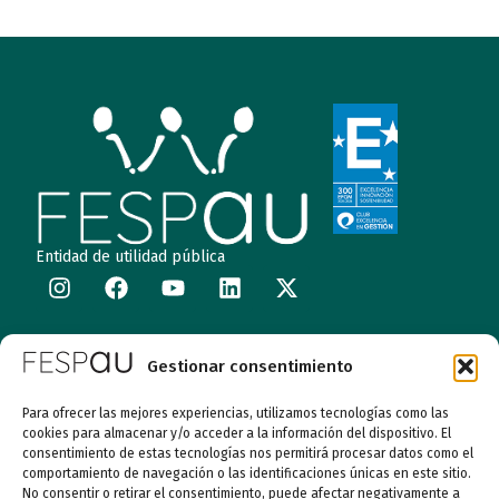
Entidad de utilidad pública
Calle Garibay, 7. 3ª Planta Derecha 28007 Madrid
Gestionar consentimiento
autismo@fespau.es
Para ofrecer las mejores experiencias, utilizamos tecnologías como las
cookies para almacenar y/o acceder a la información del dispositivo. El
Tlf.: 91 290 58 06
consentimiento de estas tecnologías nos permitirá procesar datos como el
comportamiento de navegación o las identificaciones únicas en este sitio.
No consentir o retirar el consentimiento, puede afectar negativamente a