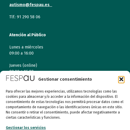
autismo@fespau.es
Tlf.: 91 290 58 06
Atención al Público
Lunes a miércoles
09:00 a 16:00
Jueves (online)
09:00 a 16:00
Gestionar consentimiento
Viernes (online)
09:00 a 14:00
Para ofrecer las mejores experiencias, utilizamos tecnologías como las
cookies para almacenar y/o acceder a la información del dispositivo. El
consentimiento de estas tecnologías nos permitirá procesar datos como el
comportamiento de navegación o las identificaciones únicas en este sitio.
Quiénes somos
No consentir o retirar el consentimiento, puede afectar negativamente a
ciertas características y funciones.
Entidades
Gestionar los servicios