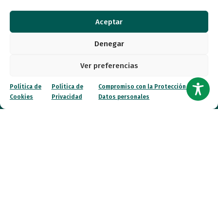
Autismo
Aceptar
Recursos
Denegar
Transparencia
Ver preferencias
Qué hacemos
Política de
Política de
Compromiso con la Protección de
Cookies
Privacidad
Datos personales
Noticias
Canal ético
Contacto
¡Colabora!