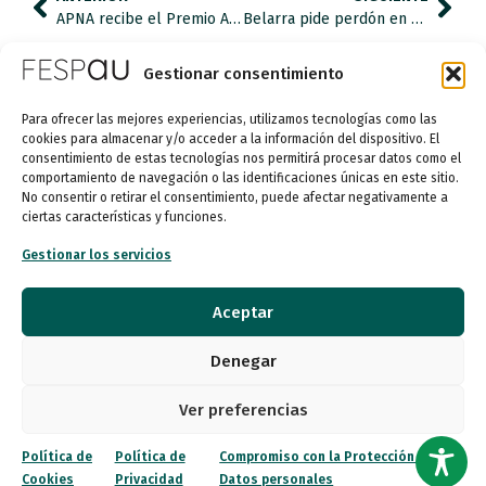
APNA recibe el Premio Accesit Ángel Riviere por su proyecto ConCiencia y TEA
Belarra pide perdón en nombre del Gobierno a las mujeres con discapacidad víctimas de esterilizaciones forzadas
Gestionar consentimiento
Para ofrecer las mejores experiencias, utilizamos tecnologías como las
cookies para almacenar y/o acceder a la información del dispositivo. El
consentimiento de estas tecnologías nos permitirá procesar datos como el
comportamiento de navegación o las identificaciones únicas en este sitio.
No consentir o retirar el consentimiento, puede afectar negativamente a
ciertas características y funciones.
Gestionar los servicios
Entidad de utilidad pública
Aceptar
Denegar
Calle Garibay, 7. 3ª Planta Derecha 28007 Madrid
Ver preferencias
autismo@fespau.es
Política de
Política de
Compromiso con la Protección de
Tlf.: 91 290 58 06
Cookies
Privacidad
Datos personales