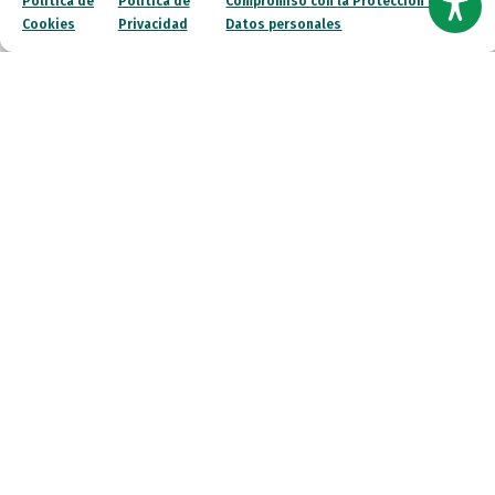
Política de
Política de
Compromiso con la Protección de
autismo
, promover su bienestar y facilitar su participación
Cookies
Privacidad
Datos personales
activa. Diseñamos programas para quienes necesitan
apoyos intensos.
Quiero saber más