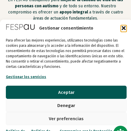
personas con autismo
y de todo su entorno. Nuestro
compromiso es ofrecer un
apoyo integral
a través de cuatro
áreas de actuación fundamentales.
Gestionar consentimiento
Para ofrecer las mejores experiencias, utilizamos tecnologías como las
Apoyo a las personas con autismo
cookies para almacenar y/o acceder a la información del dispositivo. El
consentimiento de estas tecnologías nos permitirá procesar datos como el
comportamiento de navegación o las identificaciones únicas en este sitio.
Apoyo a los apoyos
No consentir o retirar el consentimiento, puede afectar negativamente a
ciertas características y funciones.
Gestionar los servicios
Apoyo a entidades
Aceptar
Investigación y transferencia del conocimiento
Denegar
Apoyo a las personas con
autismo
Ver preferencias
Programas orientados a empoderar a las
personas con