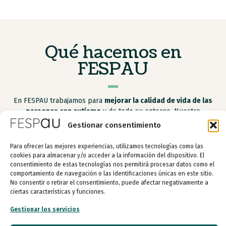
Qué hacemos en
FESPAU
En FESPAU trabajamos para
mejorar la calidad de vida de las
personas con autismo
y de todo su entorno. Nuestro
compromiso es ofrecer un
apoyo integral
a través de cuatro
Gestionar consentimiento
áreas de actuación fundamentales.
Para ofrecer las mejores experiencias, utilizamos tecnologías como las
cookies para almacenar y/o acceder a la información del dispositivo. El
consentimiento de estas tecnologías nos permitirá procesar datos como el
comportamiento de navegación o las identificaciones únicas en este sitio.
Apoyo a las personas con autismo
No consentir o retirar el consentimiento, puede afectar negativamente a
ciertas características y funciones.
Apoyo a los apoyos
Gestionar los servicios