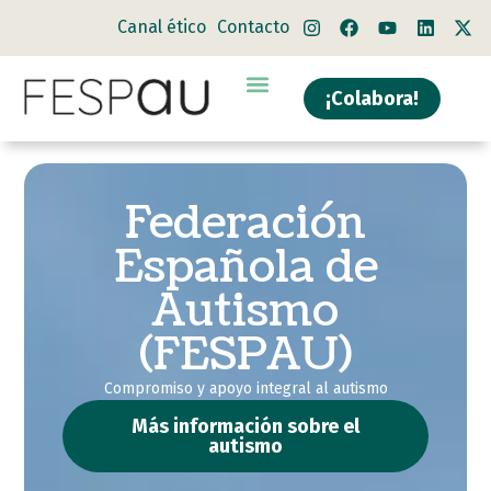
Canal ético
Contacto
¡Colabora!
Federación
Española de
Autismo
(FESPAU)
Compromiso y apoyo integral al autismo
Más información sobre el
autismo